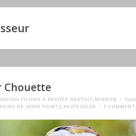
esseur
r Chouette
FICHIER À BRODER GRATUIT
MIGNON
ublié dans
,
Tagu
MOINS DE 20000 POINTS
PROFESSEUR
1 COMMENT
,