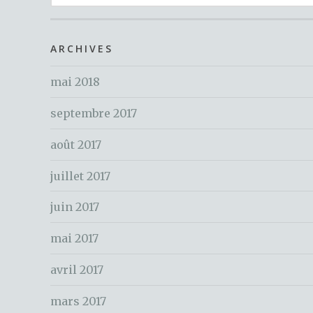
e
b
r
st
c
o
h
ARCHIVES
o
e
k
mai 2018
r
c
septembre 2017
h
e
août 2017
r
juillet 2017
:
juin 2017
mai 2017
avril 2017
mars 2017