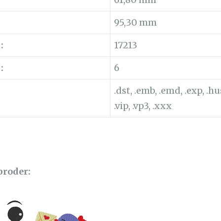
95,30 mm
:
17213
:
6
.dst, .emb, .emd, .exp, .hus,
.vip, .vp3, .xxx
 broder: