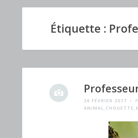
Étiquette : Prof
Professeu
I
m
26 FÉVRIER 2017
P
a
ANIMAL
CHOUETTE
,
,
g
e