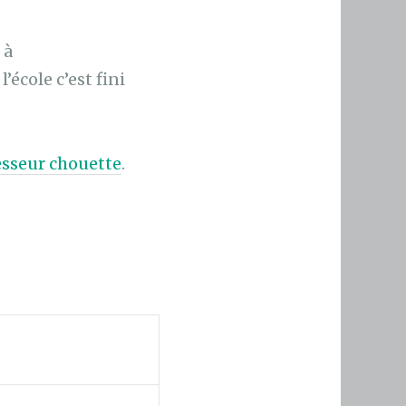
 à
’école c’est fini
esseur chouette
.