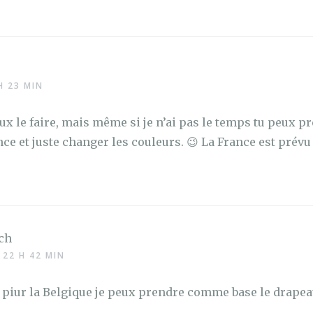
H 23 MIN
ux le faire, mais même si je n’ai pas le temps tu peux 
nce et juste changer les couleurs. 😉 La France est prév
ch
 22 H 42 MIN
t piur la Belgique je peux prendre comme base le drapea