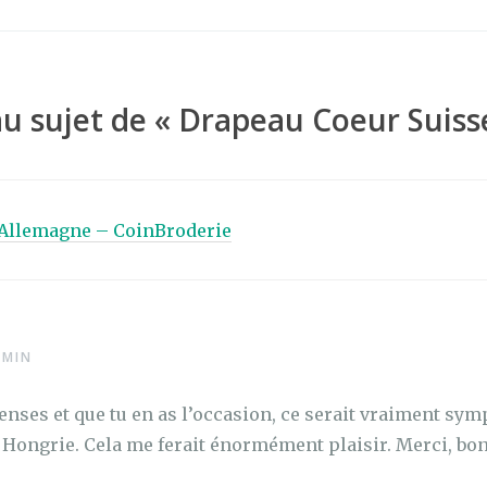
ta
g
er
au sujet de «
Drapeau Coeur Suiss
Allemagne – CoinBroderie
 MIN
penses et que tu en as l’occasion, ce serait vraiment sym
la Hongrie. Cela me ferait énormément plaisir. Merci, b