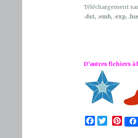
Téléchargement sans
.dst, .emb, .exp, .hus
D’autres fichiers à 
F
T
Pi
a
w
n