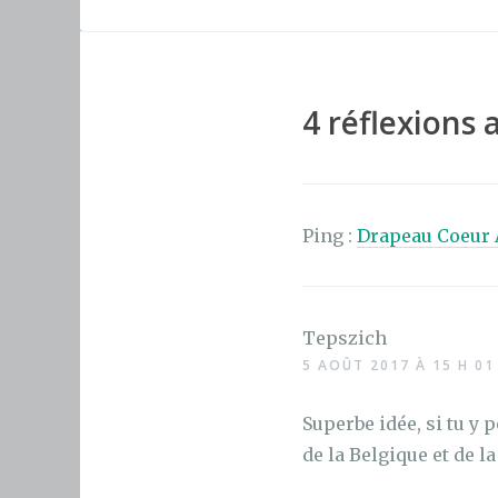
c
it
te
e
te
re
b
r
st
o
4 réflexions 
o
k
Ping :
Drapeau Coeur 
Tepszich
5 AOÛT 2017 À 15 H 01
Superbe idée, si tu y 
de la Belgique et de 