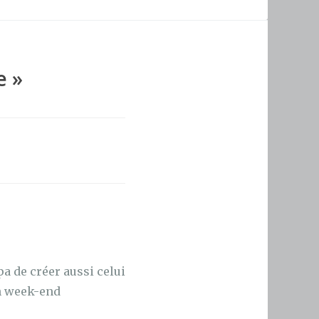
e
»
pa de créer aussi celui
on week-end