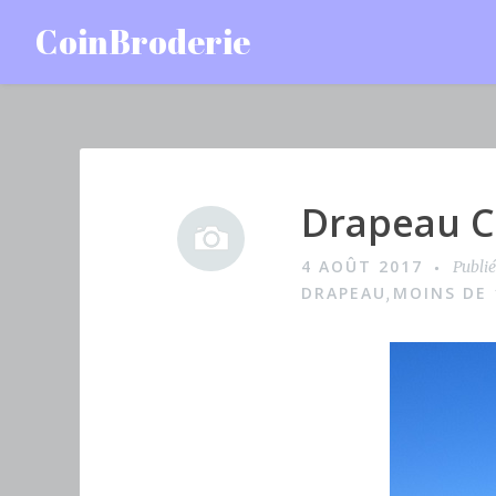
Accéder
CoinBroderie
au
contenu
principal
Drapeau C
I
m
4 AOÛT 2017
Publi
a
DRAPEAU
MOINS DE 
,
g
e