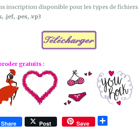
 inscription disponible pour les types de fichiers 
, .jef, .pes, .vp3
broder gratuits :
P
Share
Post
Save
ar