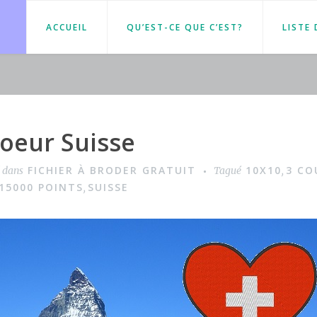
ACCUEIL
QU’EST-CE QUE C’EST?
LISTE
oeur Suisse
FICHIER À BRODER GRATUIT
10X10
3 CO
é dans
Tagué
,
15000 POINTS
SUISSE
,