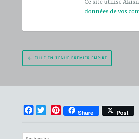
Ce site utilise Akis
données de vos com
Navigation
FILLE EN TENUE PREMIER EMPIRE
de
l’article
F
T
Pi
Share
Post
a
w
n
c
it
te
R