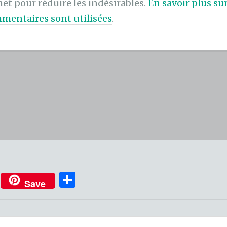
met pour réduire les indésirables.
En savoir plus s
mentaires sont utilisées
.
P
Save
ar
ta