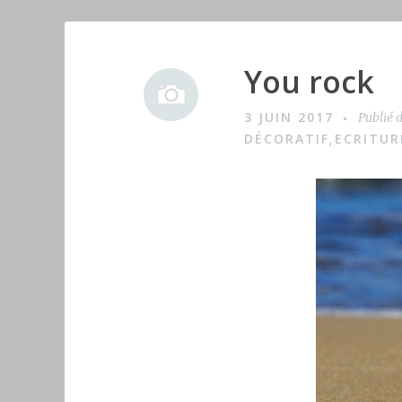
You rock
I
m
3 JUIN 2017
Publié 
a
DÉCORATIF
ECRITUR
,
g
e