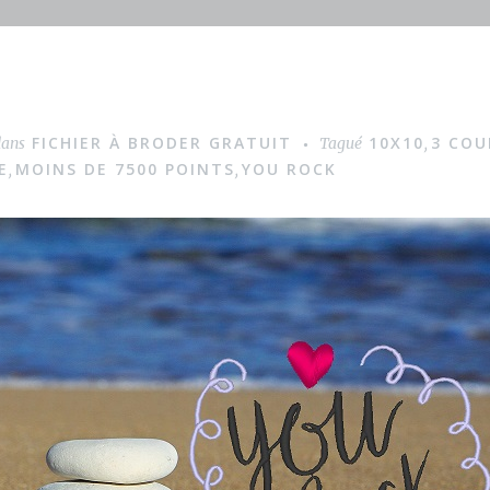
FICHIER À BRODER GRATUIT
10X10
3 COU
dans
Tagué
,
E
MOINS DE 7500 POINTS
YOU ROCK
,
,