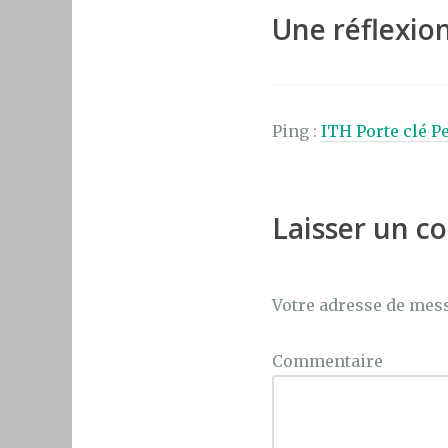
o
Une réflexion
o
k
Ping :
ITH Porte clé P
Laisser un 
Votre adresse de mess
Commentaire