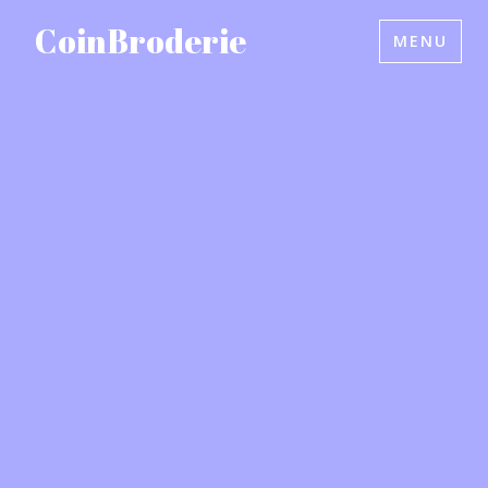
Accéder
CoinBroderie
MENU
au
contenu
principal