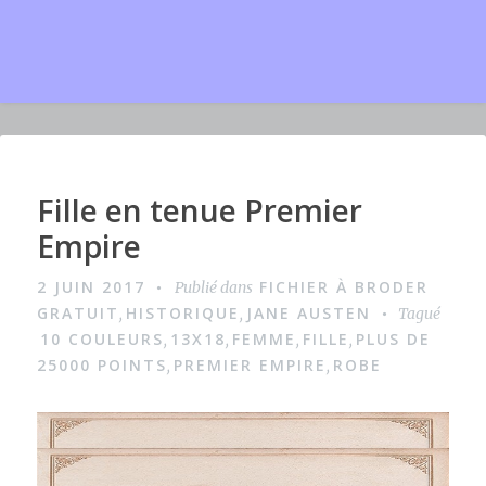
Fille en tenue Premier
I
m
Empire
a
2 JUIN 2017
FICHIER À BRODER
Publié dans
g
GRATUIT
HISTORIQUE
JANE AUSTEN
,
,
Tagué
e
10 COULEURS
13X18
FEMME
FILLE
PLUS DE
,
,
,
,
25000 POINTS
PREMIER EMPIRE
ROBE
,
,