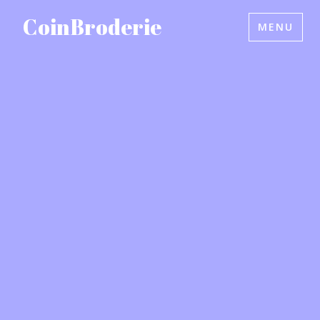
Accéder
CoinBroderie
MENU
au
contenu
principal