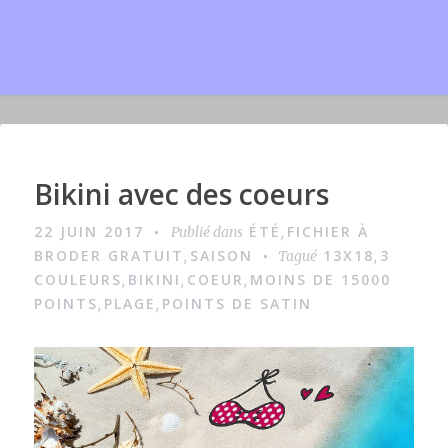
Bikini avec des coeurs
I
m
22 JUIN 2017
ÉTÉ
FICHIER À
Publié dans
,
a
BRODER GRATUIT
SAISON
13X18
3
,
Tagué
,
g
COULEURS
BIKINI
COEUR
MOINS DE 15000
,
,
,
POINTS
PLAGE
POINTS DE SATIN
,
,
e