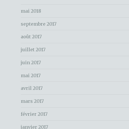
o
e
k
mai 2018
r
c
septembre 2017
h
e
août 2017
r
juillet 2017
:
juin 2017
mai 2017
avril 2017
mars 2017
février 2017
janvier 2017