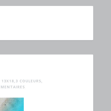
13X18
3 COULEURS
é
,
,
MMENTAIRES