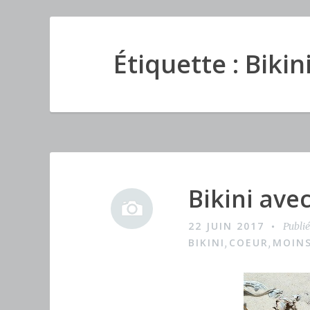
Étiquette : Bikin
Bikini ave
I
m
22 JUIN 2017
Publi
a
BIKINI
COEUR
MOINS
,
,
g
e