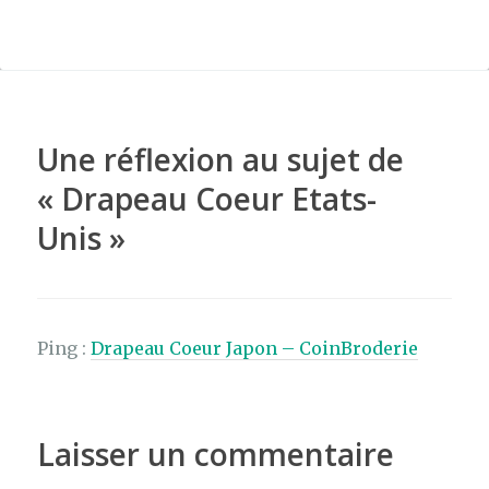
c
it
te
ar
e
te
re
ta
b
r
st
g
o
er
o
Une réflexion au sujet de
k
«
Drapeau Coeur Etats-
Unis
»
Ping :
Drapeau Coeur Japon – CoinBroderie
Laisser un commentaire