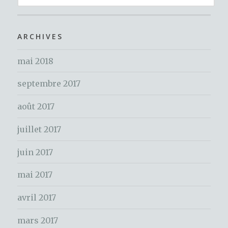
o
e
er
c
o
h
ARCHIVES
k
e
mai 2018
r
c
septembre 2017
h
e
août 2017
r
juillet 2017
:
juin 2017
mai 2017
avril 2017
mars 2017