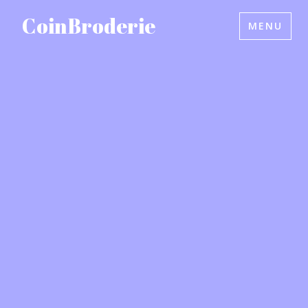
Accéder
CoinBroderie
MENU
au
contenu
principal