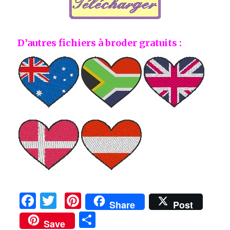
D’autres fichiers à broder gratuits :
F
T
Pi
Share
Post
a
w
n
P
Save