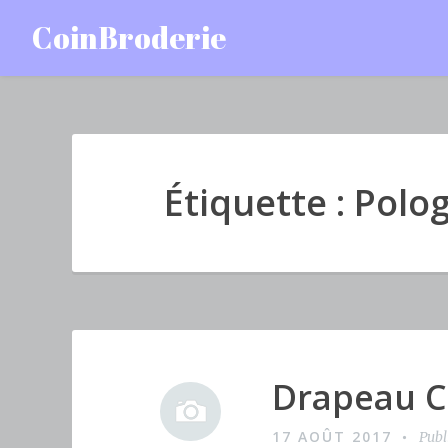
Accéder
CoinBroderie
au
contenu
principal
Étiquette : Polo
Drapeau C
I
m
17 AOÛT 2017
Publ