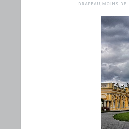
a
DRAPEAU
MOINS DE 
,
g
e