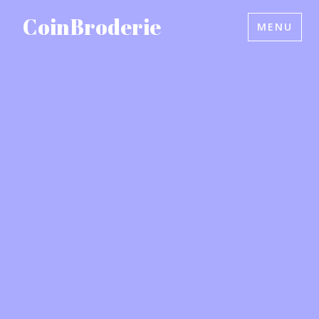
Accéder
CoinBroderie
MENU
au
contenu
principal