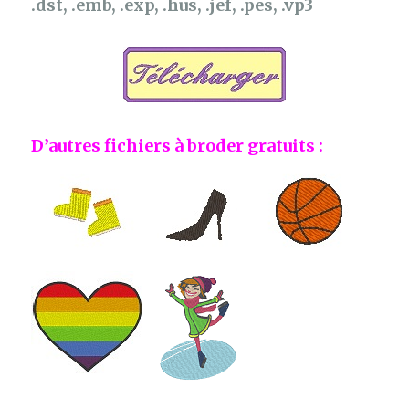
.dst, .emb, .exp, .hus, .jef, .pes, .vp3
D’autres fichiers à broder gratuits :