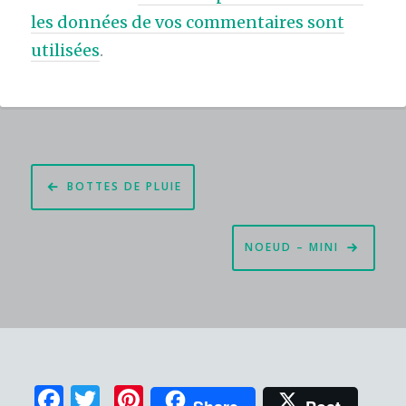
les données de vos commentaires sont
utilisées
.
Navigation
BOTTES DE PLUIE
de
l’article
NOEUD – MINI
F
T
Pi