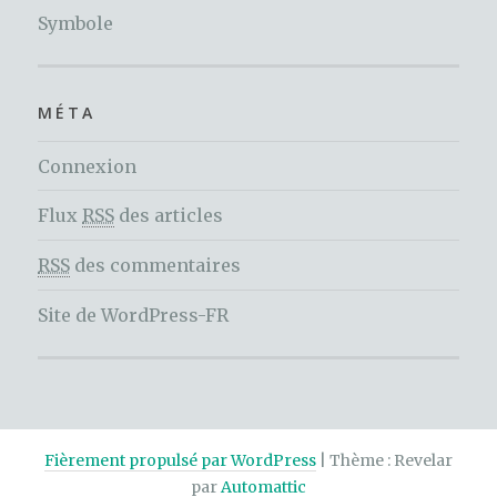
Symbole
MÉTA
Connexion
Flux
RSS
des articles
RSS
des commentaires
Site de WordPress-FR
Fièrement propulsé par WordPress
|
Thème : Revelar
par
Automattic