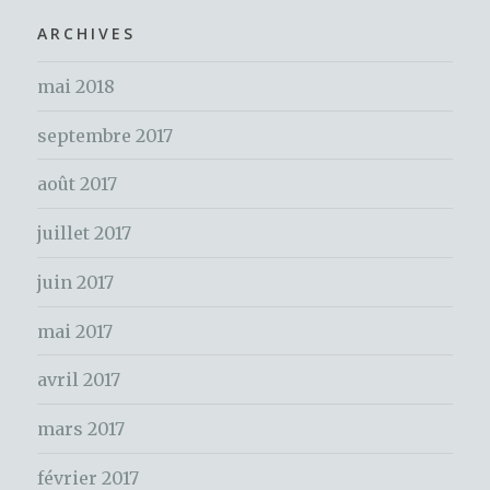
o
h
ARCHIVES
k
e
mai 2018
r
c
septembre 2017
h
e
août 2017
r
juillet 2017
:
juin 2017
mai 2017
avril 2017
mars 2017
février 2017