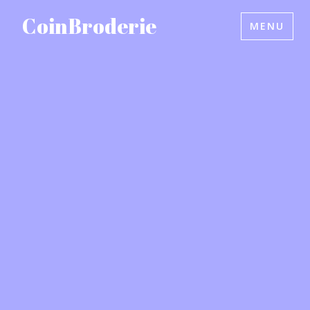
Accéder
CoinBroderie
MENU
au
contenu
principal