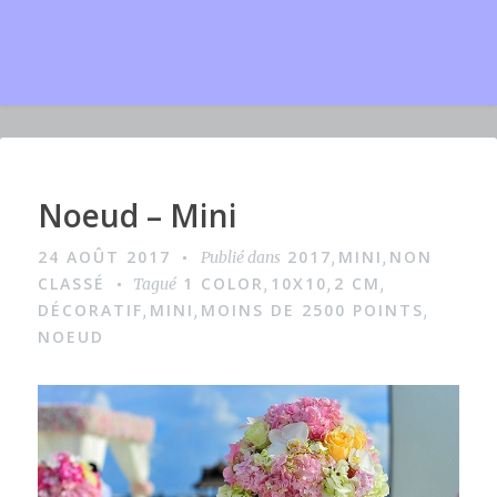
Noeud – Mini
I
m
24 AOÛT 2017
2017
MINI
NON
Publié dans
,
,
a
CLASSÉ
1 COLOR
10X10
2 CM
Tagué
,
,
,
g
DÉCORATIF
MINI
MOINS DE 2500 POINTS
,
,
,
NOEUD
e