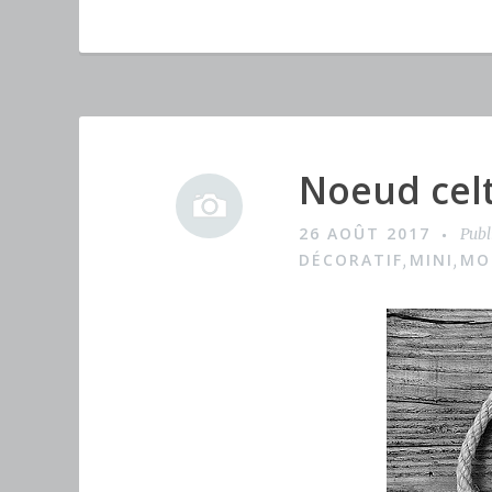
c
it
te
e
te
re
b
r
st
o
o
Noeud celt
I
k
m
26 AOÛT 2017
Publ
a
DÉCORATIF
MINI
MO
,
,
g
e