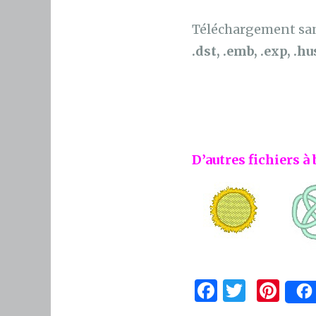
Téléchargement sans
.dst, .emb, .exp, .hus
D’autres fichiers à 
F
T
Pi
a
w
n