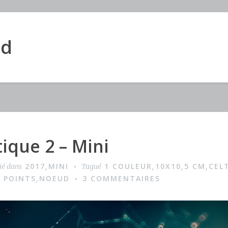
ud
ique 2 – Mini
2017
MINI
1 COULEUR
10X10
5 CM
CEL
ié dans
,
Tagué
,
,
,
0 POINTS
NOEUD
3 COMMENTAIRES
,