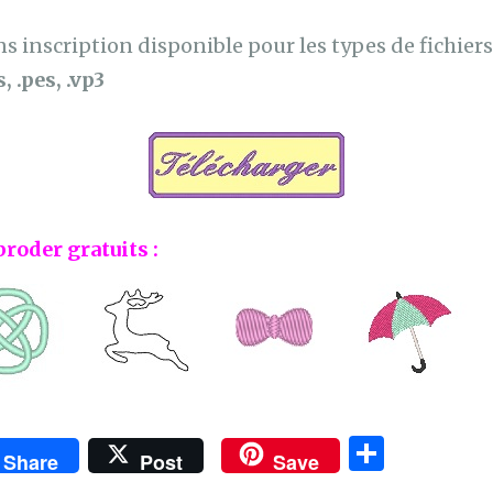
 inscription disponible pour les types de fichiers 
, .pes, .vp3
broder gratuits :
P
Share
Post
Save
ar