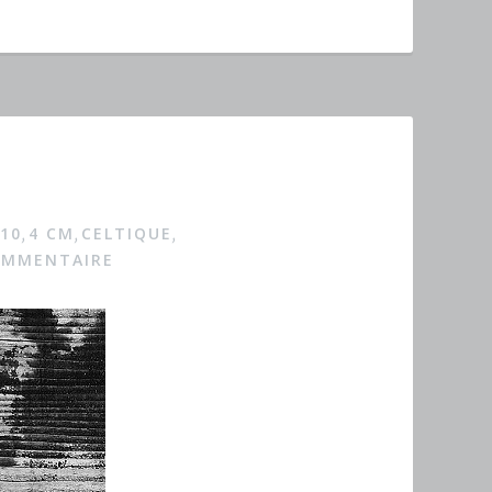
10
4 CM
CELTIQUE
,
,
,
OMMENTAIRE