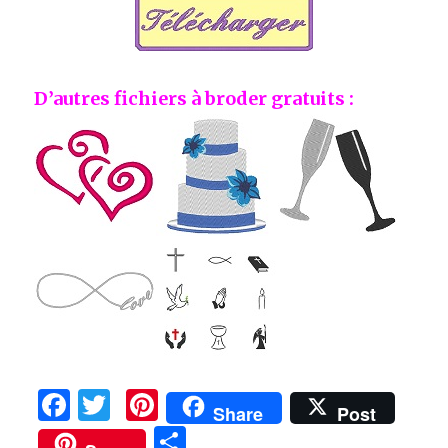
D’autres fichiers à broder gratuits :
F
T
Pi
Share
Post
a
w
n
P