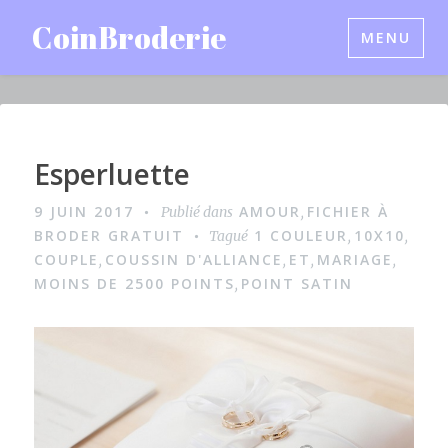
Accéder
CoinBroderie
MENU
au
contenu
principal
Esperluette
I
m
9 JUIN 2017
AMOUR
FICHIER À
Publié dans
,
a
BRODER GRATUIT
1 COULEUR
10X10
Tagué
,
,
g
COUPLE
COUSSIN D'ALLIANCE
ET
MARIAGE
,
,
,
,
MOINS DE 2500 POINTS
POINT SATIN
,
e