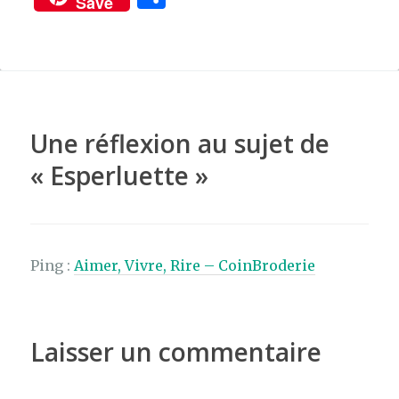
Save
c
it
te
ar
e
te
re
ta
b
r
st
g
o
er
o
Une réflexion au sujet de
k
«
Esperluette
»
Ping :
Aimer, Vivre, Rire – CoinBroderie
Laisser un commentaire