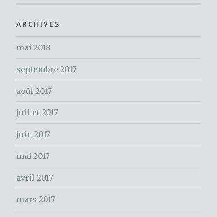
er
c
o
h
ARCHIVES
k
e
mai 2018
r
c
septembre 2017
h
e
août 2017
r
juillet 2017
:
juin 2017
mai 2017
avril 2017
mars 2017