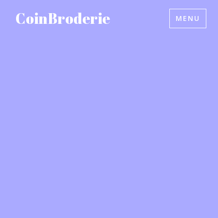
Accéder
CoinBroderie
MENU
au
contenu
principal