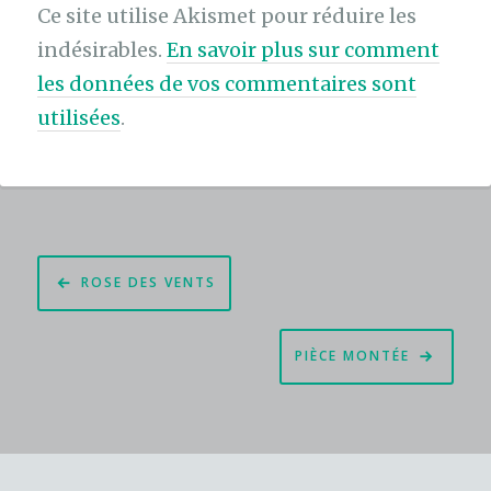
Ce site utilise Akismet pour réduire les
indésirables.
En savoir plus sur comment
les données de vos commentaires sont
utilisées
.
Navigation
ROSE DES VENTS
de
l’article
PIÈCE MONTÉE