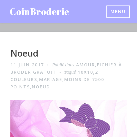
Accéder
CoinBroderie
MENU
au
contenu
principal
Noeud
I
m
11 JUIN 2017
AMOUR
FICHIER À
Publié dans
,
a
BRODER GRATUIT
10X10
2
Tagué
,
g
COULEURS
MARIAGE
MOINS DE 7500
,
,
POINTS
NOEUD
,
e