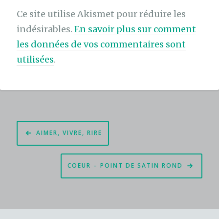
Ce site utilise Akismet pour réduire les
indésirables.
En savoir plus sur comment
les données de vos commentaires sont
utilisées
.
Navigation
AIMER, VIVRE, RIRE
de
l’article
COEUR – POINT DE SATIN ROND