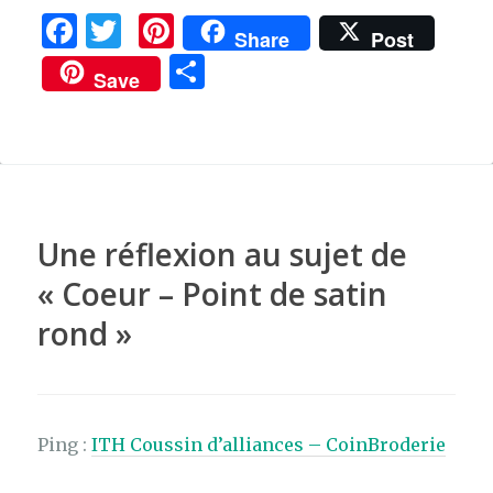
F
T
Pi
Share
Post
a
w
n
P
Save
c
it
te
ar
e
te
re
ta
b
r
st
g
o
er
o
Une réflexion au sujet de
k
«
Coeur – Point de satin
rond
»
Ping :
ITH Coussin d’alliances – CoinBroderie