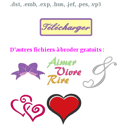
.dst, .emb, .exp, .hus, .jef, .pes, .vp3
D’autres fichiers à broder gratuits :