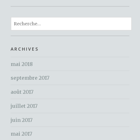
c
it
te
ar
e
te
re
ta
b
r
st
R
g
o
e
er
c
o
h
ARCHIVES
k
e
mai 2018
r
c
septembre 2017
h
e
août 2017
r
juillet 2017
:
juin 2017
mai 2017