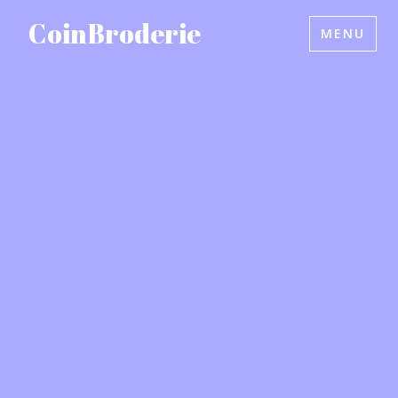
Accéder
CoinBroderie
MENU
au
contenu
principal