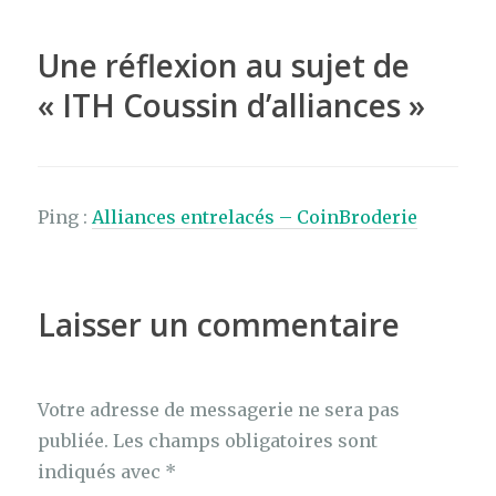
o
er
o
Une réflexion au sujet de
k
«
ITH Coussin d’alliances
»
Ping :
Alliances entrelacés – CoinBroderie
Laisser un commentaire
Votre adresse de messagerie ne sera pas
publiée.
Les champs obligatoires sont
indiqués avec
*