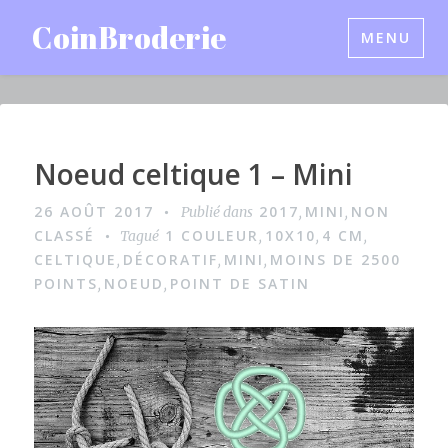
Accéder
CoinBroderie
MENU
au
contenu
principal
Noeud celtique 1 – Mini
I
m
26 AOÛT 2017
2017
MINI
NON
Publié dans
,
,
a
CLASSÉ
1 COULEUR
10X10
4 CM
Tagué
,
,
,
g
CELTIQUE
DÉCORATIF
MINI
MOINS DE 2500
,
,
,
POINTS
NOEUD
POINT DE SATIN
,
,
e