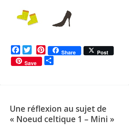
F
T
Pi
Share
Post
a
w
n
P
Save
c
it
te
ar
e
te
re
ta
b
r
st
g
o
er
o
Une réflexion au sujet de
k
«
Noeud celtique 1 – Mini
»