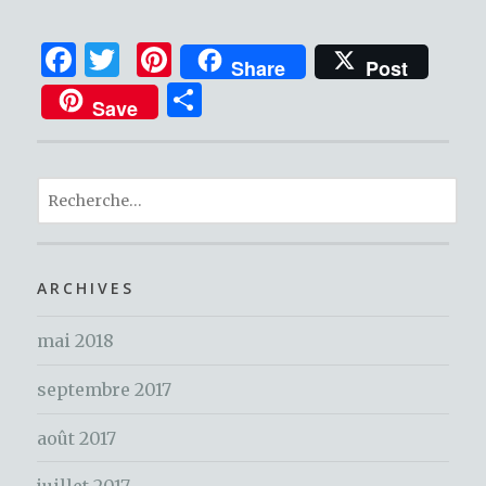
F
T
Pi
Share
Post
a
w
n
P
Save
c
it
te
ar
e
te
re
ta
b
r
st
R
g
o
e
er
c
o
h
ARCHIVES
k
e
mai 2018
r
c
septembre 2017
h
e
août 2017
r