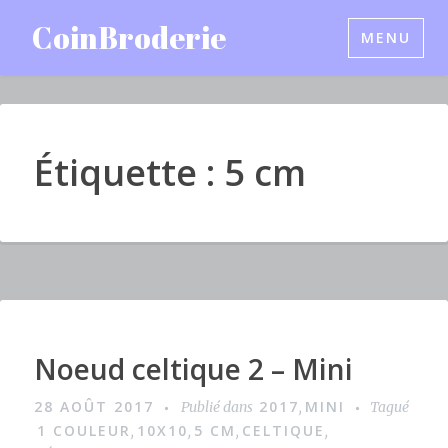
Accéder
CoinBroderie
MENU
au
contenu
principal
Étiquette : 5 cm
Noeud celtique 2 – Mini
I
m
28 AOÛT 2017
2017
MINI
Publié dans
,
Tagué
a
1 COULEUR
10X10
5 CM
CELTIQUE
,
,
,
,