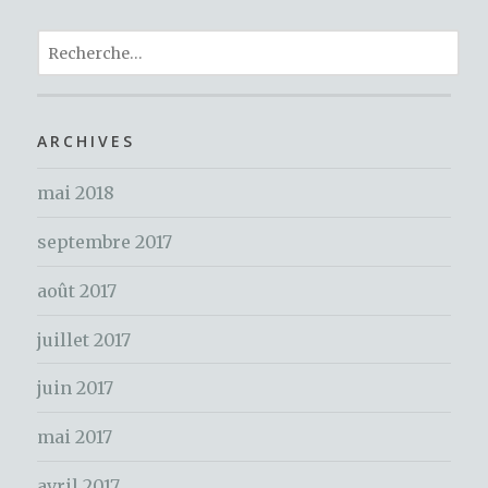
e
te
re
ta
b
r
st
R
g
o
e
er
c
o
h
ARCHIVES
k
e
mai 2018
r
c
septembre 2017
h
e
août 2017
r
juillet 2017
:
juin 2017
mai 2017
avril 2017