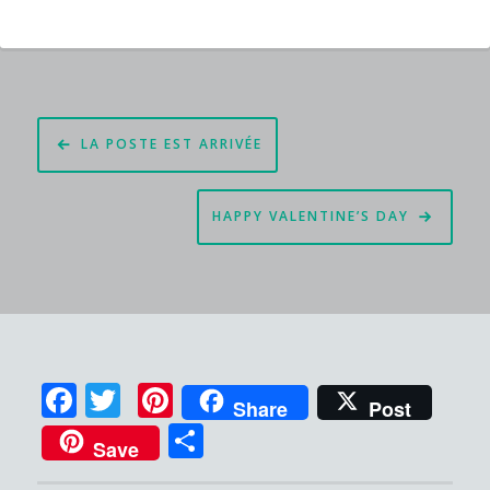
Navigation
LA POSTE EST ARRIVÉE
de
l’article
HAPPY VALENTINE’S DAY
F
T
Pi
Share
Post
a
w
n
P
Save
c
it
te
ar