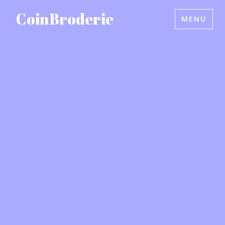
Accéder
CoinBroderie
MENU
au
contenu
principal