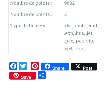
Nombre de points :
9682
Nombre de points :
2
Type de fichiers :
.dst, .emb, .emd,
.exp, .hus, .jef,
.pec, .pes, .vip,
.vp3, .xxx,
F
T
Pi
Share
Post
a
w
n
P
Save
c
it
te
ar
e
te
re
ta
b
r
st
g
o
er