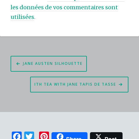
les données de vos commentaires sont
utilisées
.
Navigation
JANE AUSTEN SILHOUETTE
de
l’article
ITH TEA WITH JANE TAPIS DE TASSE
F
T
Pi
Share
Post