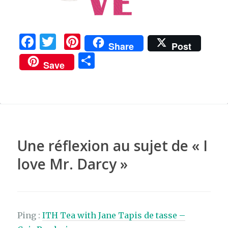
F
T
Pi
Share
Post
a
w
n
P
Save
c
it
te
ar
e
te
re
ta
b
r
st
g
o
er
o
Une réflexion au sujet de «
I
k
love Mr. Darcy
»
Ping :
ITH Tea with Jane Tapis de tasse –