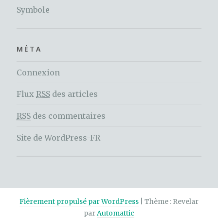
Symbole
MÉTA
Connexion
Flux
RSS
des articles
RSS
des commentaires
Site de WordPress-FR
Fièrement propulsé par WordPress
|
Thème : Revelar
par
Automattic