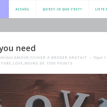
ACCUEIL
QU’EST-CE QUE C’EST?
LISTE
l you need
AMOUR
FICHIER À BRODER GRATUIT
1
blié dans
,
Tagué
ITURE
LOVE
MOINS DE 7500 POINTS
,
,