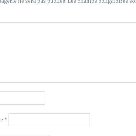
agerie ne sera pas publiée.
Les champs obligatoires so
ie
*