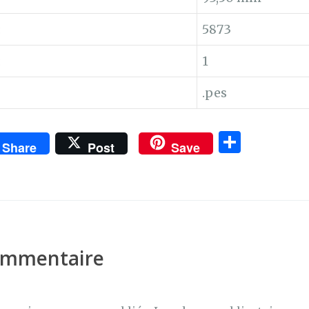
:
5873
:
1
.pes
P
Share
Post
Save
ar
ta
g
er
commentaire