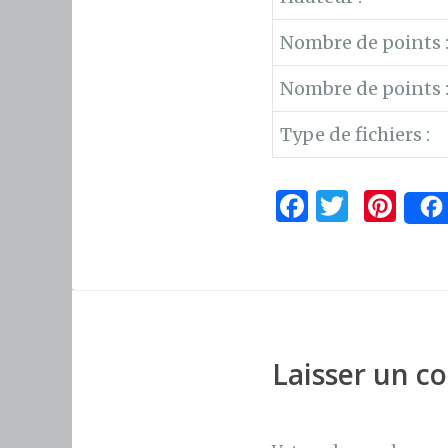
Nombre de points 
Nombre de points 
Type de fichiers :
F
T
Pi
a
w
n
c
it
te
e
te
re
b
r
st
o
Laisser un 
o
k