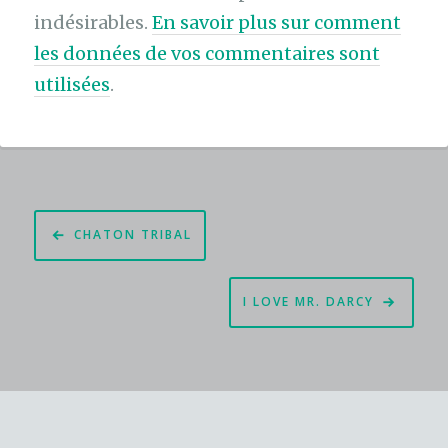
indésirables.
En savoir plus sur comment
les données de vos commentaires sont
utilisées
.
Navigation
CHATON TRIBAL
de
l’article
I LOVE MR. DARCY