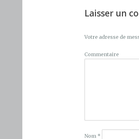
b
r
st
o
Laisser un 
o
k
Votre adresse de mess
Commentaire
Nom
*