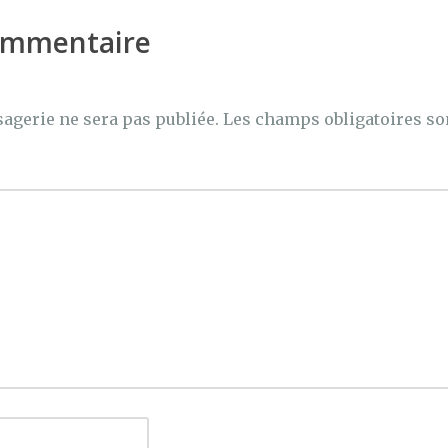
er
commentaire
agerie ne sera pas publiée.
Les champs obligatoires so