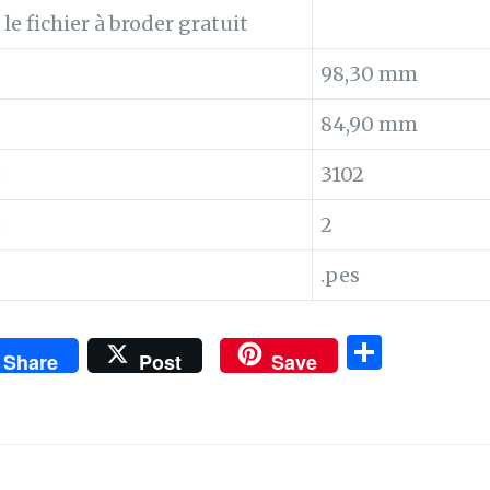
e fichier à broder gratuit
98,30 mm
84,90 mm
:
3102
:
2
.pes
P
Share
Post
Save
ar
ta
g