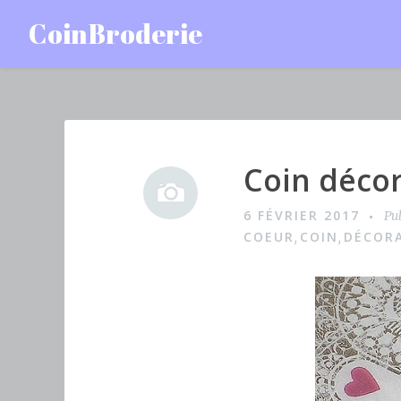
Accéder
CoinBroderie
au
contenu
principal
Coin décor
I
m
6 FÉVRIER 2017
Pu
a
COEUR
COIN
DÉCORA
,
,
g
e