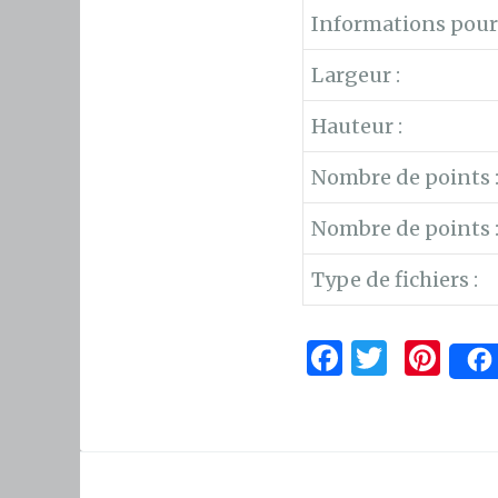
Informations pour l
Largeur :
Hauteur :
Nombre de points 
Nombre de points 
Type de fichiers :
F
T
Pi
a
w
n
c
it
te
e
te
re