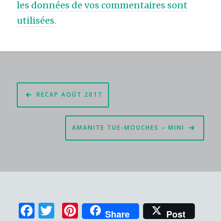
les données de vos commentaires sont
utilisées
.
Navigation
RECAP AOÛT 2017
de
l’article
AMANITE TUE-MOUCHES – MINI
F
T
Pi
Share
Post