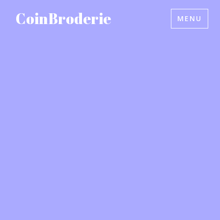
Accéder
CoinBroderie
MENU
au
contenu
principal