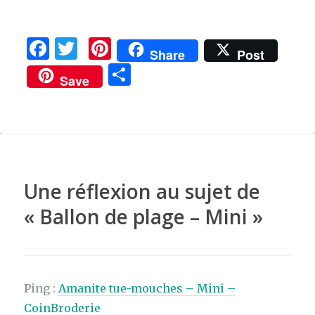
F
T
Pi
Share
Post
a
w
n
P
Save
c
it
te
ar
e
te
re
ta
b
r
st
g
o
er
o
Une réflexion au sujet de
k
«
Ballon de plage – Mini
»
Ping :
Amanite tue-mouches – Mini –
CoinBroderie