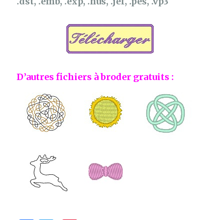
.dst, .emb, .exp, .hus, .jef, .pes, .vp3
D’autres fichiers à broder gratuits :