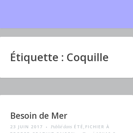
Étiquette : Coquille
Besoin de Mer
I
m
23 JUIN 2017
ÉTÉ
FICHIER À
Publié dans
,
a