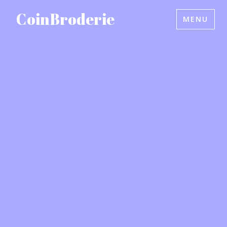
Accéder
CoinBroderie
MENU
au
contenu
principal