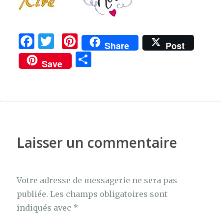
F
T
Pi
Share
Post
a
w
n
P
Save
c
it
te
ar
e
te
re
ta
b
r
st
g
o
er
o
Laisser un commentaire
k
Votre adresse de messagerie ne sera pas
publiée.
Les champs obligatoires sont
indiqués avec
*