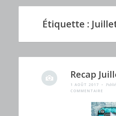
Étiquette : Juill
Recap Juil
I
m
1 AOÛT 2017
Publi
a
COMMENTAIRE
g
e