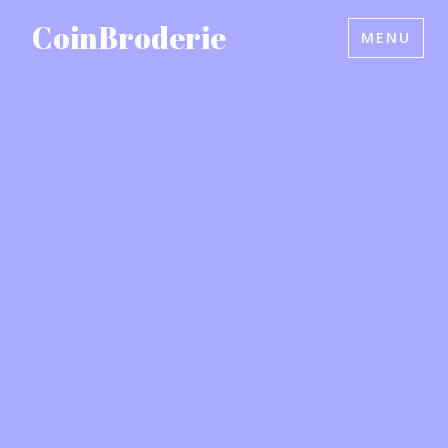
Accéder
CoinBroderie
MENU
au
contenu
principal