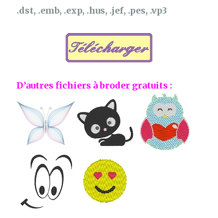
.dst, .emb, .exp, .hus, .jef, .pes, .vp3
D’autres fichiers à broder gratuits :