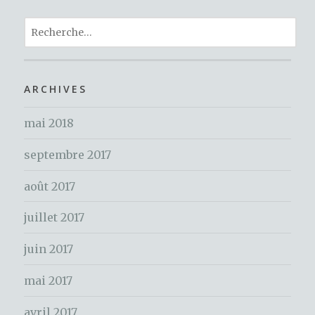
e
te
re
ta
b
r
st
R
g
o
e
er
c
o
h
ARCHIVES
k
e
mai 2018
r
c
septembre 2017
h
e
août 2017
r
juillet 2017
:
juin 2017
mai 2017
avril 2017