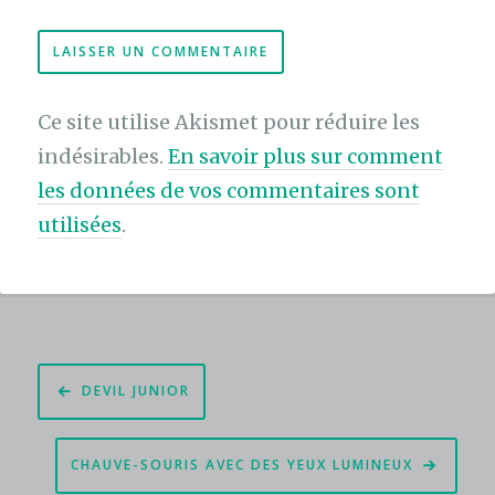
Ce site utilise Akismet pour réduire les
indésirables.
En savoir plus sur comment
les données de vos commentaires sont
utilisées
.
Navigation
DEVIL JUNIOR
de
l’article
CHAUVE-SOURIS AVEC DES YEUX LUMINEUX