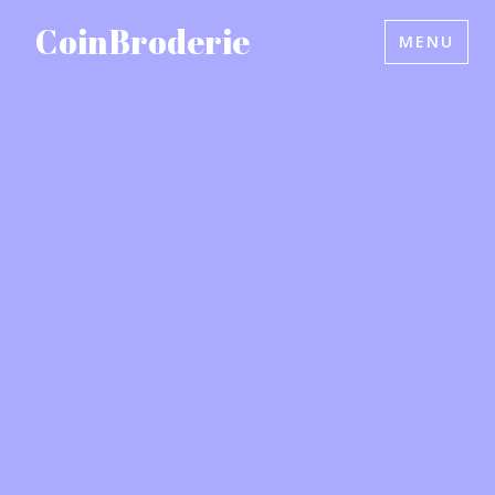
Accéder
CoinBroderie
MENU
au
contenu
principal