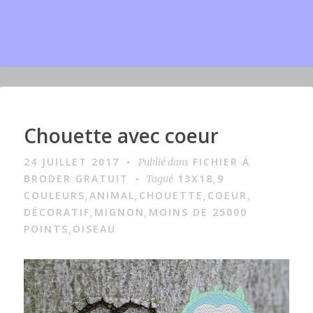
Chouette avec coeur
I
m
24 JUILLET 2017
FICHIER À
Publié dans
a
BRODER GRATUIT
13X18
9
Tagué
,
g
COULEURS
ANIMAL
CHOUETTE
COEUR
,
,
,
,
DÉCORATIF
MIGNON
MOINS DE 25000
,
,
e
POINTS
OISEAU
,