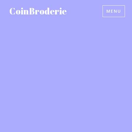
Accéder
CoinBroderie
MENU
au
contenu
principal