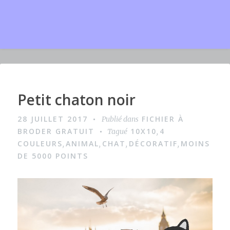
Petit chaton noir
I
m
28 JUILLET 2017
FICHIER À
Publié dans
a
BRODER GRATUIT
10X10
4
Tagué
,
g
COULEURS
ANIMAL
CHAT
DÉCORATIF
MOINS
,
,
,
,
DE 5000 POINTS
e