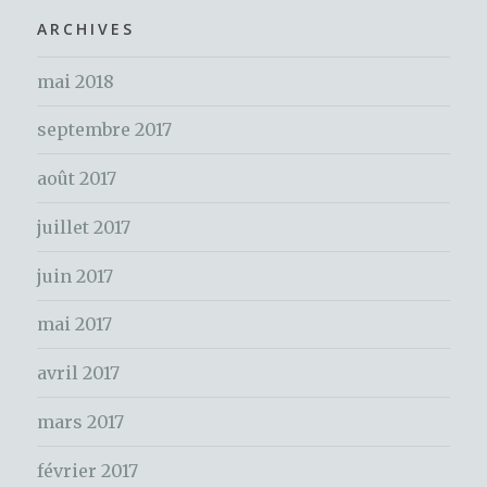
o
h
ARCHIVES
k
e
mai 2018
r
c
septembre 2017
h
e
août 2017
r
juillet 2017
:
juin 2017
mai 2017
avril 2017
mars 2017
février 2017