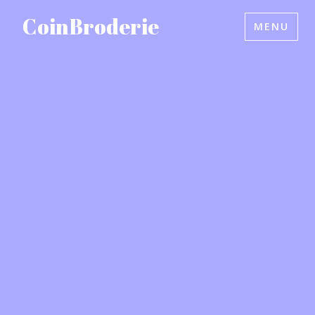
Accéder
CoinBroderie
MENU
au
contenu
principal