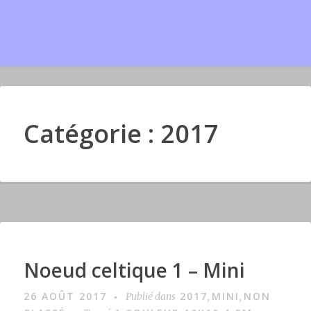
Catégorie : 2017
Noeud celtique 1 – Mini
I
m
26 AOÛT 2017
2017
MINI
NON
Publié dans
,
,
a