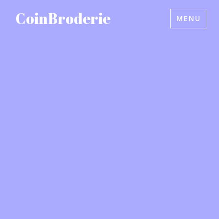
Accéder
CoinBroderie
MENU
au
contenu
principal