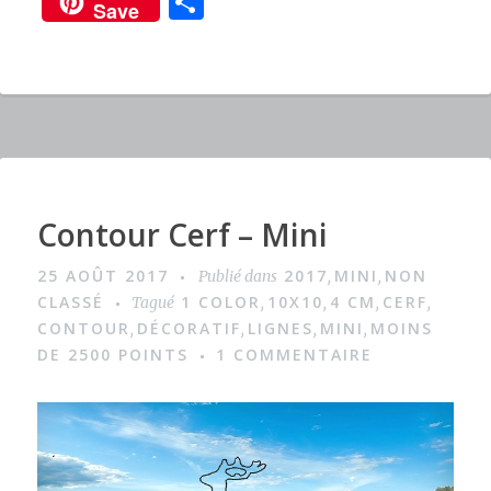
P
Save
c
it
te
ar
e
te
re
ta
b
r
st
g
o
er
o
k
Contour Cerf – Mini
I
m
25 AOÛT 2017
2017
MINI
NON
Publié dans
,
,
a
CLASSÉ
1 COLOR
10X10
4 CM
CERF
Tagué
,
,
,
,
g
CONTOUR
DÉCORATIF
LIGNES
MINI
MOINS
,
,
,
,
DE 2500 POINTS
1 COMMENTAIRE
e