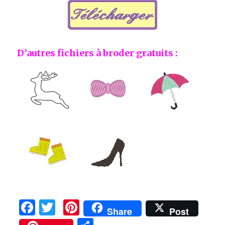
D’autres fichiers à broder gratuits :
F
T
Pi
Share
Post
a
w
n