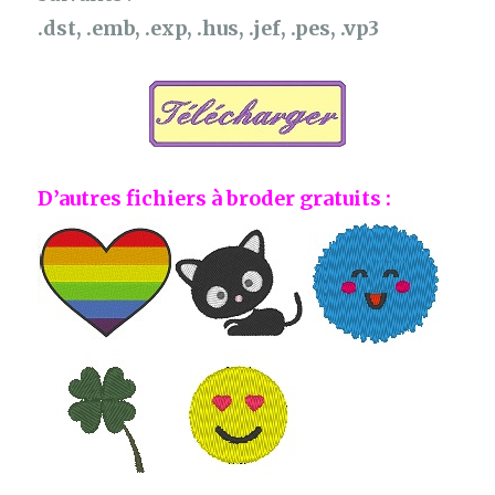
.dst, .emb, .exp, .hus, .jef, .pes, .vp3
D’autres fichiers à broder gratuits :