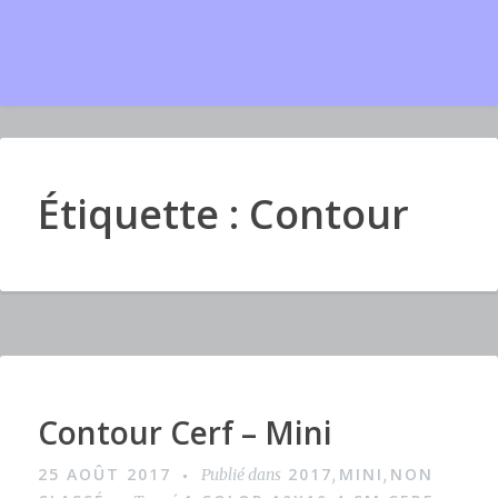
Étiquette : Contour
Contour Cerf – Mini
I
m
25 AOÛT 2017
2017
MINI
NON
Publié dans
,
,
a