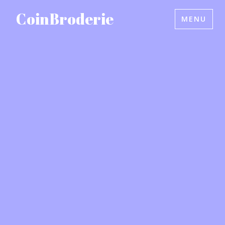
Accéder
CoinBroderie
MENU
au
contenu
principal