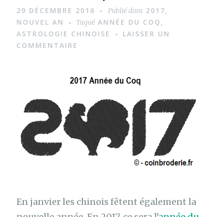
m
29 DÉCEMBRE 2016
2017
Publié dans
,
a
NOUVEL AN
ANNÉE DU COQ
Tagué
,
g
ASTROLOGIE CHINOISE
LAISSER UN
COMMENTAIRE
e
En janvier les chinois fêtent également la
nouvelle année. En 2017, ce sera l’
année du