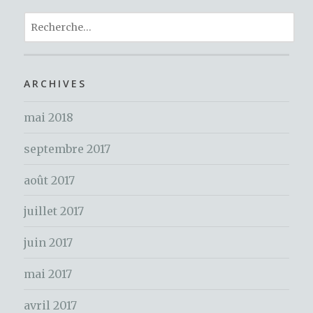
e
te
re
ta
b
r
st
R
g
o
e
er
c
o
h
ARCHIVES
k
e
mai 2018
r
c
septembre 2017
h
e
août 2017
r
juillet 2017
:
juin 2017
mai 2017
avril 2017