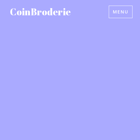
Accéder
CoinBroderie
MENU
au
contenu
principal