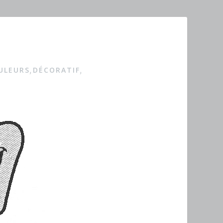
ULEURS
DÉCORATIF
,
,