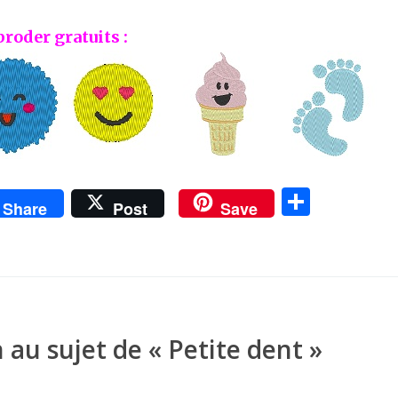
broder gratuits :
P
Share
Post
Save
ar
ta
g
er
 au sujet de «
Petite dent
»