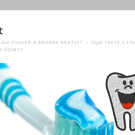
t
FICHIER À BRODER GRATUIT
10X10
3 CO
é dans
Tagué
,
0 POINTS