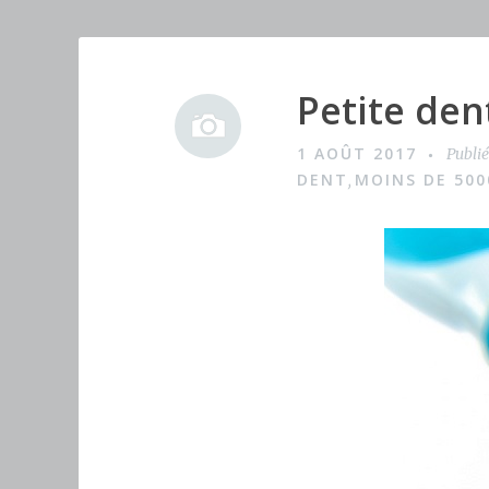
Petite den
I
m
1 AOÛT 2017
Publi
a
DENT
MOINS DE 500
,
g
e