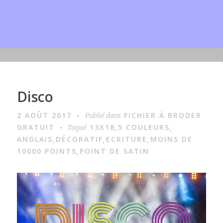
Disco
I
m
2 AOÛT 2017
FICHIER À BRODER
Publié dans
a
GRATUIT
13X18
5 COULEURS
Tagué
,
,
g
ANGLAIS
DÉCORATIF
ECRITURE
MOINS DE
,
,
,
10000 POINTS
POINT DE SATIN
,
e