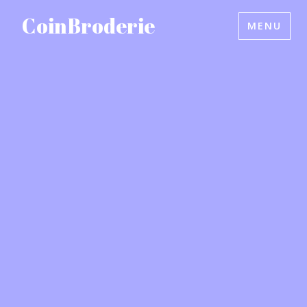
Accéder
CoinBroderie
MENU
au
contenu
principal