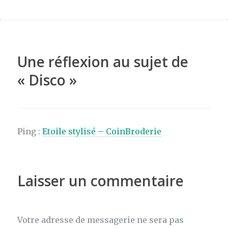
e
te
re
ta
b
r
st
g
o
er
o
Une réflexion au sujet de
k
«
Disco
»
Ping :
Etoile stylisé – CoinBroderie
Laisser un commentaire
Votre adresse de messagerie ne sera pas