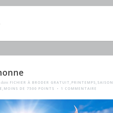
e
nonne
FICHIER À BRODER GRATUIT
PRINTEMPS
SAISO
é dans
,
,
E
MOINS DE 7500 POINTS
1 COMMENTAIRE
,