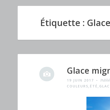
Étiquette : Glac
Glace mig
I
m
19 JUIN 2017
Publi
a
COULEURS
ÉTÉ
GLAC
,
,
g
e