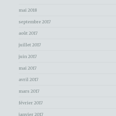
o
e
k
mai 2018
r
c
septembre 2017
h
e
août 2017
r
juillet 2017
:
juin 2017
mai 2017
avril 2017
mars 2017
février 2017
janvier 2017