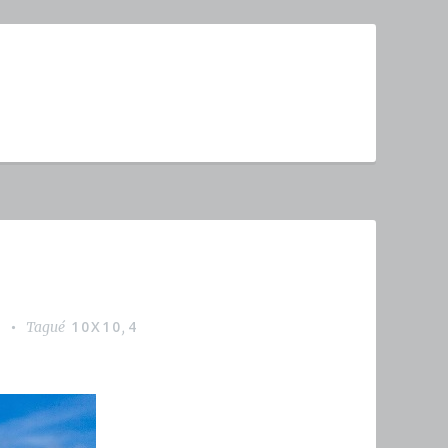
N
10X10
4
Tagué
,