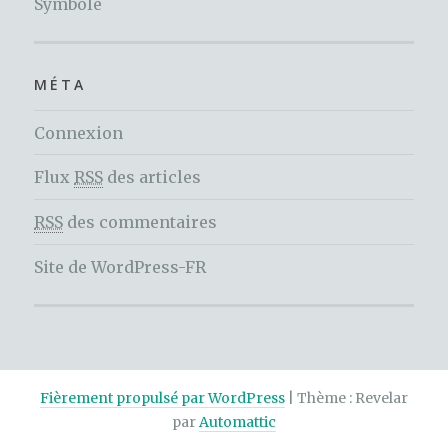
Symbole
MÉTA
Connexion
Flux
RSS
des articles
RSS
des commentaires
Site de WordPress-FR
Fièrement propulsé par WordPress
|
Thème : Revelar
par
Automattic