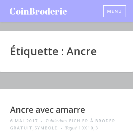
Accéder
CoinBroderie
MENU
au
contenu
principal
Étiquette : Ancre
Ancre avec amarre
I
m
6 MAI 2017
FICHIER À BRODER
Publié dans
a
GRATUIT
SYMBOLE
10X10
3
,
Tagué
,