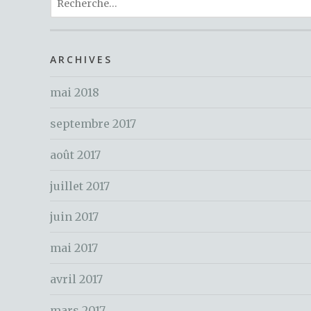
e
te
re
e
b
r
st
c
o
h
ARCHIVES
o
e
k
mai 2018
r
c
septembre 2017
h
e
août 2017
r
juillet 2017
:
juin 2017
mai 2017
avril 2017
mars 2017