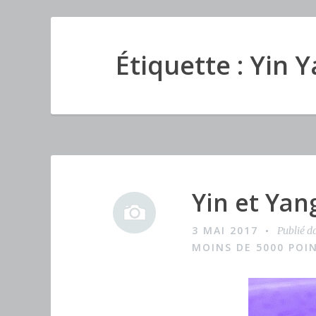
Étiquette : Yin 
Yin et Yan
I
m
3 MAI 2017
Publié d
a
MOINS DE 5000 POI
g
e