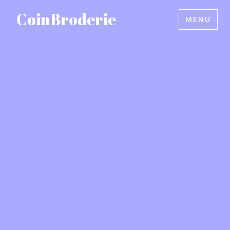
Accéder
CoinBroderie
MENU
au
contenu
principal