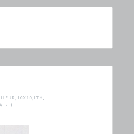
ULEUR
10X10
ITH
,
,
,
A
1