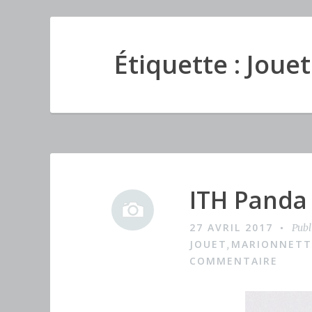
Étiquette : Jouet
ITH Panda
I
m
27 AVRIL 2017
Publ
a
JOUET
MARIONNETT
,
g
COMMENTAIRE
e