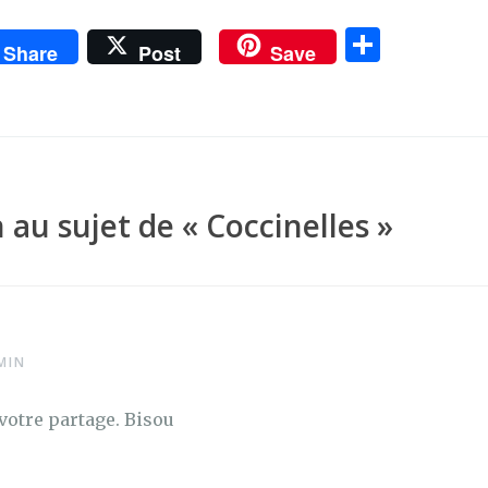
P
Share
Post
Save
ar
ta
g
er
 au sujet de «
Coccinelles
»
MIN
votre partage. Bisou