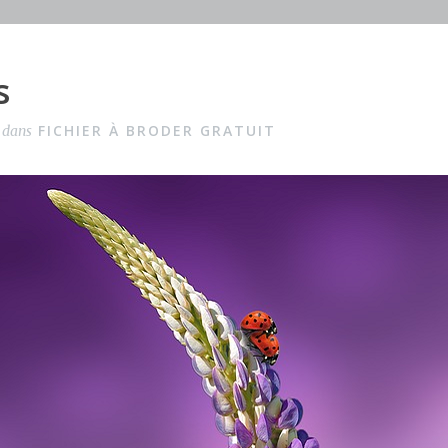
s
FICHIER À BRODER GRATUIT
é dans