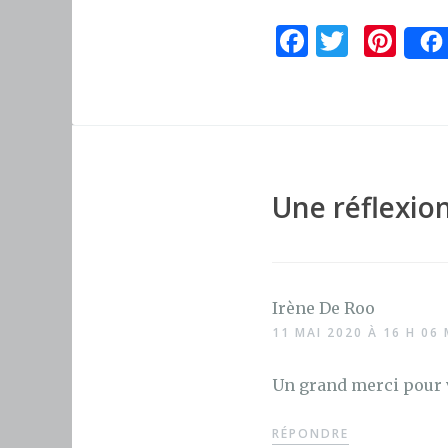
F
T
Pi
a
w
n
c
it
te
e
te
re
b
r
st
o
Une réflexion
o
k
Irène De Roo
11 MAI 2020 À 16 H 06 
Un grand merci pour 
RÉPONDRE