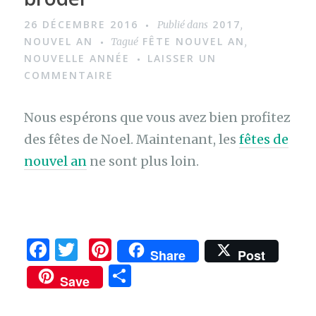
a
26 DÉCEMBRE 2016
2017
Publié dans
,
g
NOUVEL AN
FÊTE NOUVEL AN
Tagué
,
e
NOUVELLE ANNÉE
LAISSER UN
COMMENTAIRE
Nous espérons que vous avez bien profitez
des fêtes de Noel. Maintenant, les
fêtes de
nouvel an
ne sont plus loin.
F
T
Pi
Share
Post
a
w
n
P
Save
c
it
te
ar