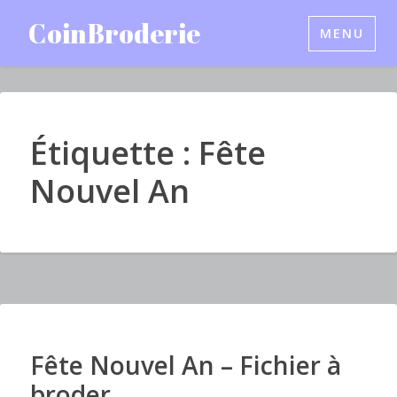
Accéder
CoinBroderie
MENU
au
contenu
principal
Étiquette : Fête
Nouvel An
Fête Nouvel An – Fichier à
I
m
broder