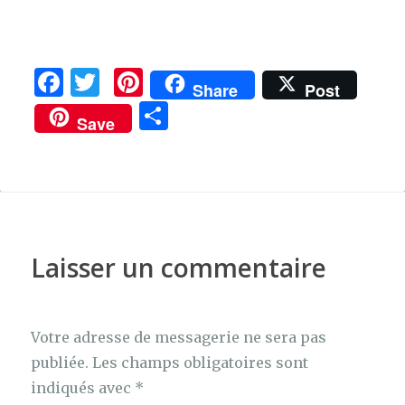
F
T
Pi
Share
Post
a
w
n
P
Save
c
it
te
ar
e
te
re
ta
b
r
st
g
o
er
o
Laisser un commentaire
k
Votre adresse de messagerie ne sera pas
publiée.
Les champs obligatoires sont
indiqués avec
*