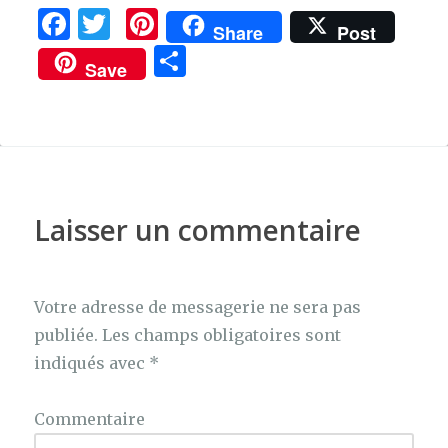
F
T
Pi
Share
Post
a
w
n
P
Save
c
it
te
ar
e
te
re
ta
b
r
st
g
o
er
o
Laisser un commentaire
k
Votre adresse de messagerie ne sera pas
publiée.
Les champs obligatoires sont
indiqués avec
*
Commentaire