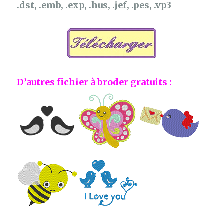
.dst, .emb, .exp, .hus, .jef, .pes, .vp3
D’autres fichier à broder gratuits :