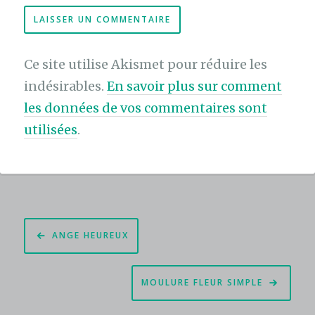
Ce site utilise Akismet pour réduire les
indésirables.
En savoir plus sur comment
les données de vos commentaires sont
utilisées
.
Navigation
ANGE HEUREUX
de
l’article
MOULURE FLEUR SIMPLE