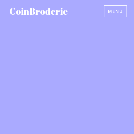
Accéder
CoinBroderie
MENU
au
contenu
principal