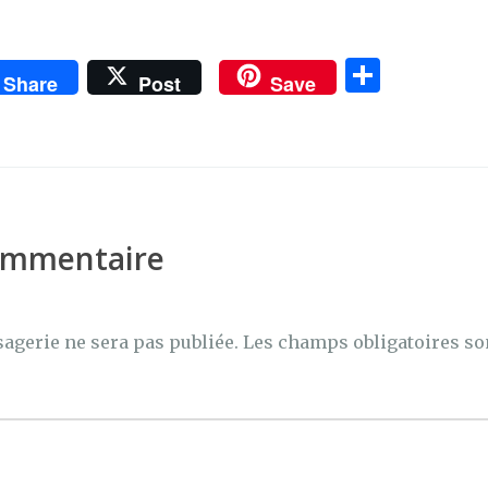
P
Share
Post
Save
ar
ta
g
er
commentaire
agerie ne sera pas publiée.
Les champs obligatoires so