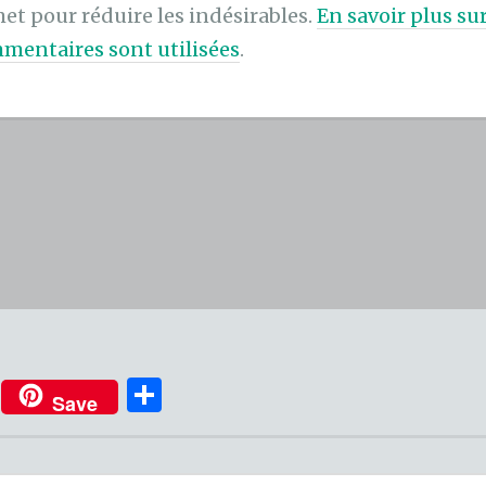
met pour réduire les indésirables.
En savoir plus s
mentaires sont utilisées
.
P
Save
ar
ta