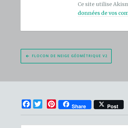
Ce site utilise Akis
données de vos com
Navigation
FLOCON DE NEIGE GÉOMÉTRIQUE V2
de
l’article
F
T
Pi
Share
Post
a
w
n
c
it
te