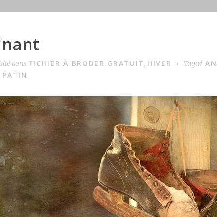
inant
FICHIER À BRODER GRATUIT
HIVER
AN
blié dans
,
Tagué
 PATIN