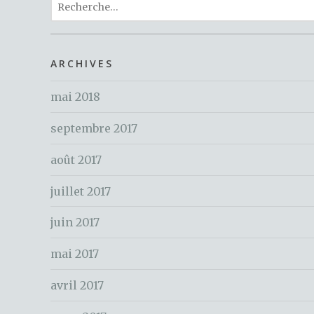
R
e
te
re
e
b
r
st
c
o
h
ARCHIVES
o
e
k
mai 2018
r
c
septembre 2017
h
e
août 2017
r
juillet 2017
:
juin 2017
mai 2017
avril 2017