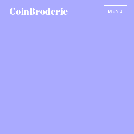
Accéder
CoinBroderie
MENU
au
contenu
principal