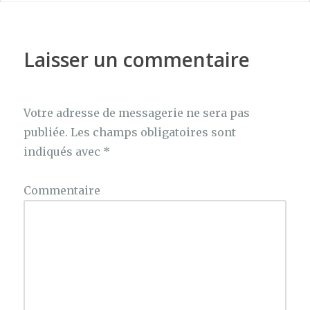
b
r
st
g
o
er
o
Laisser un commentaire
k
Votre adresse de messagerie ne sera pas
publiée.
Les champs obligatoires sont
indiqués avec
*
Commentaire