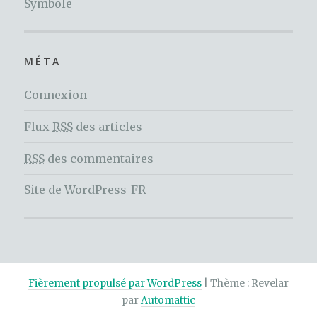
Symbole
MÉTA
Connexion
Flux
RSS
des articles
RSS
des commentaires
Site de WordPress-FR
Fièrement propulsé par WordPress
|
Thème : Revelar
par
Automattic