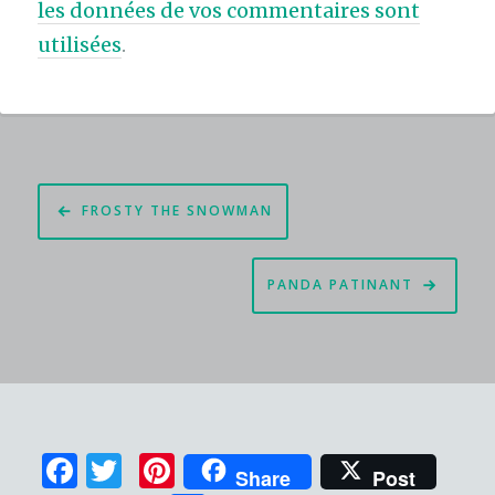
les données de vos commentaires sont
utilisées
.
Navigation
FROSTY THE SNOWMAN
de
l’article
PANDA PATINANT
F
T
Pi
Share
Post