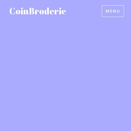
Accéder
CoinBroderie
MENU
au
contenu
principal