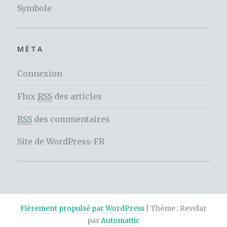
Symbole
MÉTA
Connexion
Flux
RSS
des articles
RSS
des commentaires
Site de WordPress-FR
Fièrement propulsé par WordPress
|
Thème : Revelar
par
Automattic