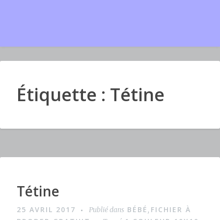
Étiquette : Tétine
Tétine
I
m
25 AVRIL 2017
BÉBÉ
FICHIER À
Publié dans
,
a